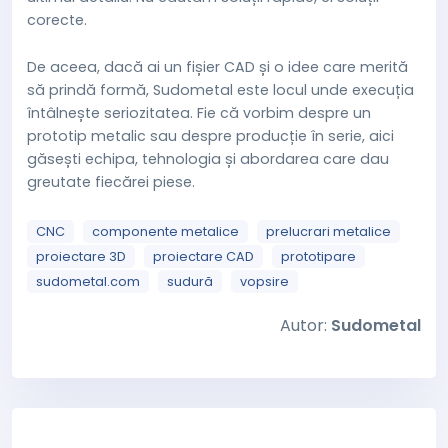
corecte.
De aceea, dacă ai un fișier CAD și o idee care merită
să prindă formă, Sudometal este locul unde execuția
întâlnește seriozitatea. Fie că vorbim despre un
prototip metalic sau despre producție în serie, aici
găsești echipa, tehnologia și abordarea care dau
greutate fiecărei piese.
CNC
componente metalice
prelucrari metalice
proiectare 3D
proiectare CAD
prototipare
sudometal.com
sudură
vopsire
Autor:
Sudometal