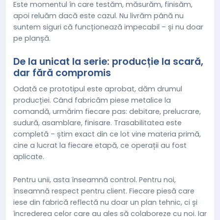
Este momentul în care testăm, măsurăm, finisăm,
apoi reluăm dacă este cazul. Nu livrăm până nu
suntem siguri că funcționează impecabil – și nu doar
pe planșă.
De la unicat la serie: producție la scară,
dar fără compromis
Odată ce prototipul este aprobat, dăm drumul
producției. Când fabricăm piese metalice la
comandă, urmărim fiecare pas: debitare, prelucrare,
sudură, asamblare, finisare. Trasabilitatea este
completă – știm exact din ce lot vine materia primă,
cine a lucrat la fiecare etapă, ce operații au fost
aplicate.
Pentru unii, asta înseamnă control. Pentru noi,
înseamnă respect pentru client. Fiecare piesă care
iese din fabrică reflectă nu doar un plan tehnic, ci și
încrederea celor care au ales să colaboreze cu noi. Iar