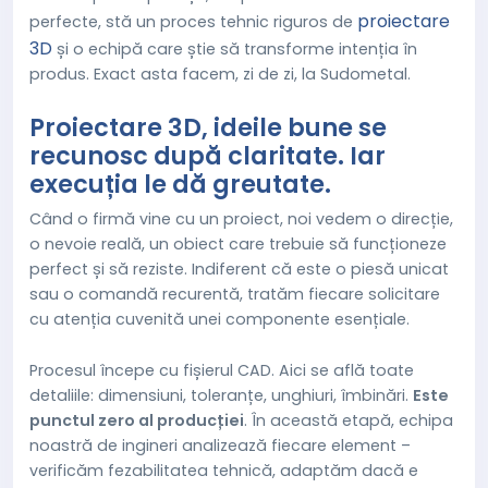
proiectare
perfecte, stă un proces tehnic riguros de
3D
și o echipă care știe să transforme intenția în
produs. Exact asta facem, zi de zi, la Sudometal.
Proiectare 3D, ideile bune se
recunosc după claritate. Iar
execuția le dă greutate.
Când o firmă vine cu un proiect, noi vedem o direcție,
o nevoie reală, un obiect care trebuie să funcționeze
perfect și să reziste. Indiferent că este o piesă unicat
sau o comandă recurentă, tratăm fiecare solicitare
cu atenția cuvenită unei componente esențiale.
Procesul începe cu fișierul CAD. Aici se află toate
detaliile: dimensiuni, toleranțe, unghiuri, îmbinări.
Este
punctul zero al producției
. În această etapă, echipa
noastră de ingineri analizează fiecare element –
verificăm fezabilitatea tehnică, adaptăm dacă e