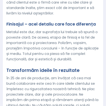
când clientul este o firmă care vine cu idei clare și
standarde înalte, știm exact cât de important e să
livrăm la nivelul așteptărilor.
Finisajul – acel detaliu care face diferența
Metalul este dur, dar suprafața lui trebuie să spună o
poveste clară. De aceea, etapa de finisaj e la fel de
importantă ca și proiectarea. Polizăm, vopsim,
protejăm împotriva coroziunii – în funcție de aplicație
și mediu. Totul pentru ca piesa să fie complet
funcțională, dar și estetică și durabilă.
Transformăm ideile în rezultate
În 25 de ani de producție, am învățat că cea mai
bună colaborare este cea în care ideile clientului se
împletesc cu rigurozitatea noastră tehnică. Ne plac
proiectele clare, dar și cele provocatoare. Ne
implicăm din prima etapă și rămânem atenți până la
ultimul detaliu. Nu căutăm soluții rapide, ci soluții