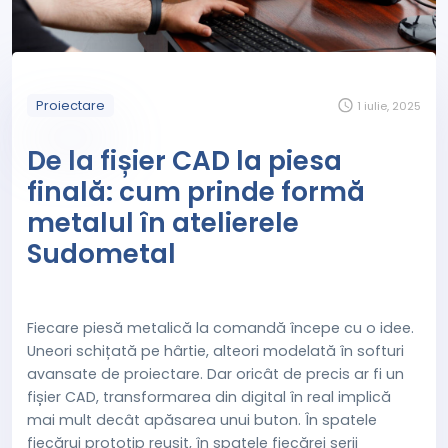
Proiectare
1 iulie, 2025
De la fișier CAD la piesa
finală: cum prinde formă
metalul în atelierele
Sudometal
Fiecare piesă metalică la comandă începe cu o idee.
Uneori schițată pe hârtie, alteori modelată în softuri
avansate de proiectare. Dar oricât de precis ar fi un
fișier CAD, transformarea din digital în real implică
mai mult decât apăsarea unui buton. În spatele
fiecărui prototip reușit, în spatele fiecărei serii